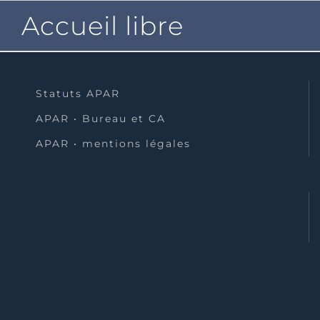
Passer
Accueil libre
au
contenu
Statuts APAR
APAR • Bureau et CA
APAR • mentions légales