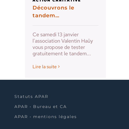
ACTION CARITATIVE
Découvrons le
tandem…
Ce samedi 13 janvier
l'association Valentin Haüy
vous propose de tester
gratuitement le tandem...
Lire la suite
Statuts APAR
APAR • Bureau et CA
APAR • mentions légales