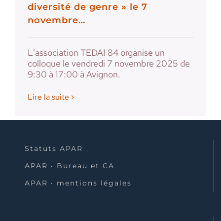
diversité de genre » le 7
novembre…
L'association TEDAI 84 organise un
colloque le vendredi 7 novembre 2025 de
9:30 à 17:00 à Avignon.
Lire la suite
Statuts APAR
APAR • Bureau et CA
APAR • mentions légales