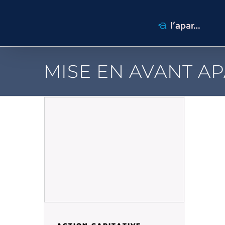
Passer
au
l’apar…
contenu
MISE EN AVANT A