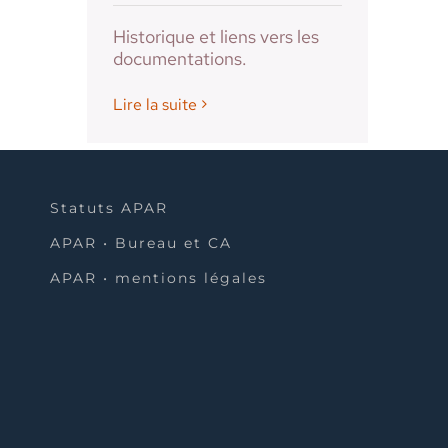
Historique et liens vers les
documentations.
Lire la suite
Statuts APAR
APAR • Bureau et CA
APAR • mentions légales