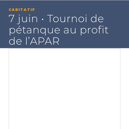
Passer
au
CARITATIF
contenu
7 juin • Tournoi de
pétanque au profit
de l’APAR
Voir
l'image
agrandie