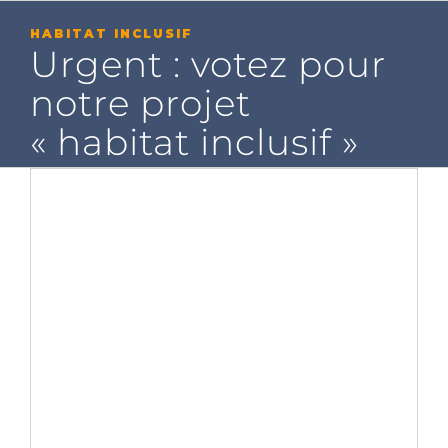
Passer
au
HABITAT INCLUSIF
contenu
Urgent : votez pour
notre projet
« habitat inclusif »
Voir
l'image
agrandie