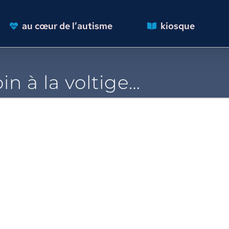
au cœur de l’autisme
kiosque
in à la voltige…
oir
'image
grandie