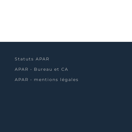
Statuts APAR
APAR • Bureau et CA
APAR • mentions légales