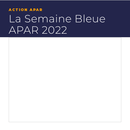
Passer
au
ACTION APAR
contenu
La Semaine Bleue
APAR 2022
Voir
l'image
agrandie