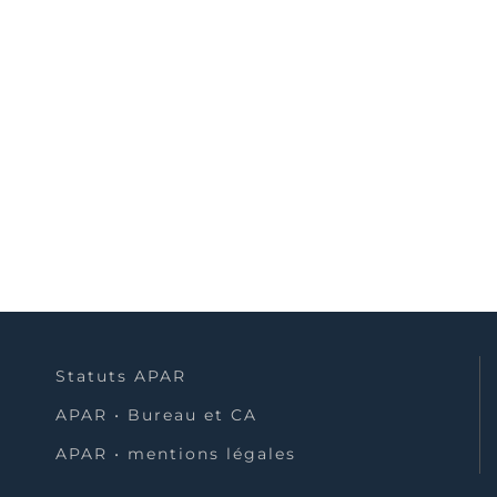
"Diffédanse" : Depuis plusieurs années le
SESSAD d'Aix en Provence a développé
un partenariat avec L'entrepôt (collectifs
d'associations) et Sylvie Nabet,
chorégraphe et danseuse contemporaine,
autour d'un atelier expression corporelle.
Statuts APAR
APAR • Bureau et CA
APAR • mentions légales