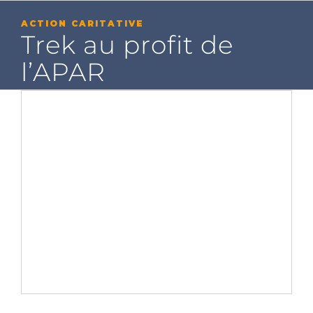
Passer
au
ACTION CARITATIVE
contenu
Trek au profit de
l’APAR
Voir
l'image
agrandie