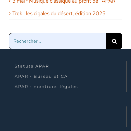
3 mai • Musique classique au profit de l’APAR
Trek : les cigales du désert, édition 2025
Rechercher:
Statuts APAR
APAR • Bureau et CA
APAR • mentions légales