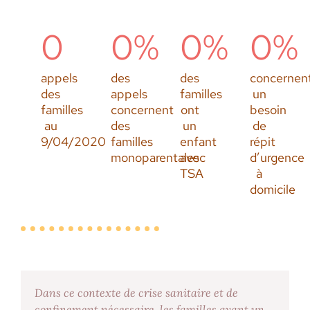
0
0
%
0
%
0
%
appels
des
des
concernen
des
appels
familles
un
familles
concernent
ont
besoin
au
des
un
de
9/04/2020
familles
enfant
répit
monoparentales
avec
d’urgence
TSA
à
domicile
Dans ce contexte de crise sanitaire et de
confinement nécessaire, les familles ayant un