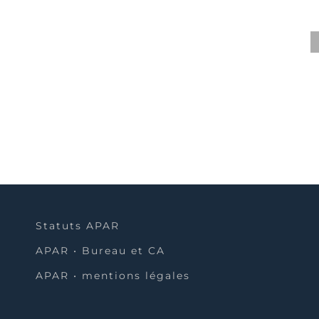
Statuts APAR
APAR • Bureau et CA
APAR • mentions légales